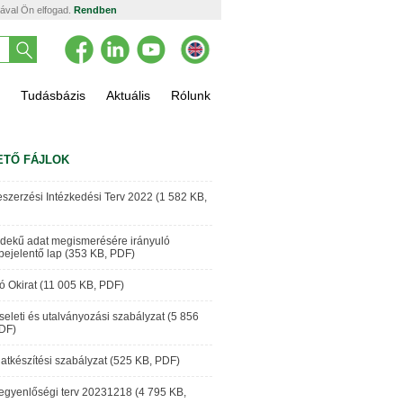
tával Ön elfogad.
Rendben
Tudásbázis
Aktuális
Rólunk
ETŐ FÁJLOK
szerzési Intézkedési Terv 2022 (1 582 KB,
dekű adat megismerésére irányuló
bejelentő lap (353 KB, PDF)
tó Okirat (11 005 KB, PDF)
seleti és utalványozási szabályzat (5 856
DF)
atkészítési szabályzat (525 KB, PDF)
egyenlőségi terv 20231218 (4 795 KB,