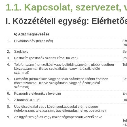
1.1. Kapcsolat, szervezet,
I. Közzétételi egység: Elérhető
A) Adat megnevezése
1.
Hivatalos név (teljes név)
ÉM
Röv
2.
Székhely
Sz
3.
Postacím (postafiók szerinti címe, ha van)
Po
4.
Telefonszám (nemzetközi vagy belföldi számként, utóbbi esetben
Te
körzetszámmal, illetve szolgáltatás- vagy hálózatkijelölő
számmal)
5.
Faxszám (nemzetközi vagy belföldi számként, utóbbi esetben
Fa
körzetszámmal, illetve szolgáltatás- vagy hálózatkijelölő
számmal)
6.
Központi elektronikus levélcím
E-
7.
A honlap URL-je
Ho
8.
Ügyfélszolgálat vagy közönségkapcsolat elérhetősége
(telefonszám, telefaxszám, ügyfélfogadás helye, postacíme)
9.
Az ügyfélszolgálati vagy közönségkapcsolati vezető neve
Te
Fa