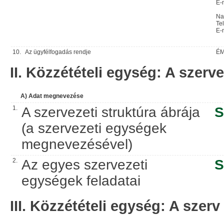
E-
Na
Te
E-
10.
Az ügyfélfogadás rendje
ÉM
II. Közzétételi egység: A szerve
A) Adat megnevezése
1.
A szervezeti struktúra ábrája
S
(a szervezeti egységek
megnevezésével)
2.
Az egyes szervezeti
S
egységek feladatai
III. Közzétételi egység: A szerv