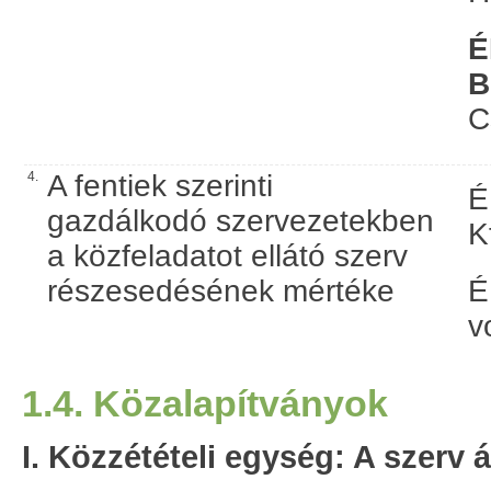
É
B
C
4.
A fentiek szerinti
É
gazdálkodó szervezetekben
K
a közfeladatot ellátó szerv
részesedésének mértéke
É
v
1.4. Közalapítványok
I. Közzétételi egység: A szerv á