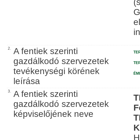
(
G
e
i
2.
A fentiek szerinti
TER
gazdálkodó szervezetek
TER
tevékenységi körének
ÉMI
leírása
3.
A fentiek szerinti
T
gazdálkodó szervezetek
F
képviselőjének neve
T
K
H