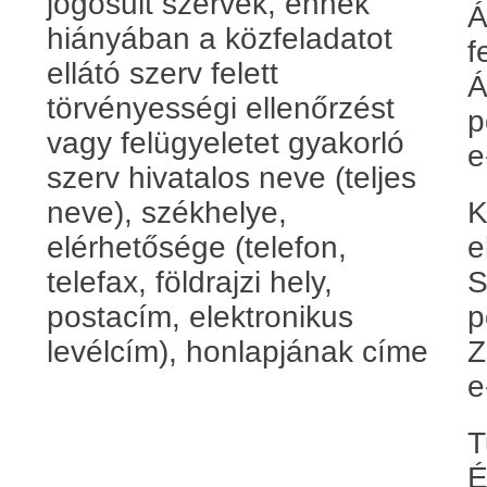
jogosult szervek, ennek
Á
hiányában a közfeladatot
f
ellátó szerv felett
Á
törvényességi ellenőrzést
p
vagy felügyeletet gyakorló
e
szerv hivatalos neve (teljes
neve), székhelye,
K
elérhetősége (telefon,
e
telefax, földrajzi hely,
S
postacím, elektronikus
p
levélcím), honlapjának címe
Z
e
T
É