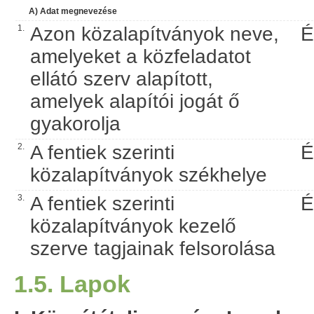
A) Adat megnevezése
1.
Azon közalapítványok neve,
É
amelyeket a közfeladatot
ellátó szerv alapított,
amelyek alapítói jogát ő
gyakorolja
2.
A fentiek szerinti
É
közalapítványok székhelye
3.
A fentiek szerinti
É
közalapítványok kezelő
szerve tagjainak felsorolása
1.5. Lapok