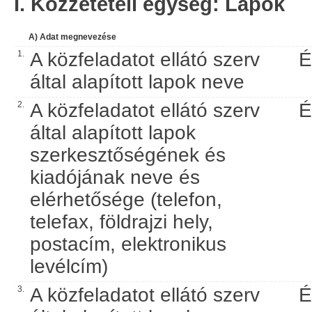
I. Közzétételi egység: Lapok
A) Adat megnevezése
1.
A közfeladatot ellátó szerv
É
által alapított lapok neve
2.
A közfeladatot ellátó szerv
É
által alapított lapok
szerkesztőségének és
kiadójának neve és
elérhetősége (telefon,
telefax, földrajzi hely,
postacím, elektronikus
levélcím)
3.
A közfeladatot ellátó szerv
É