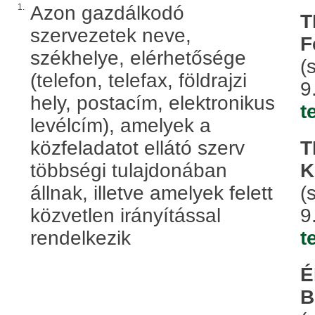
1.
Azon gazdálkodó
T
szervezetek neve,
F
székhelye, elérhetősége
(
(telefon, telefax, földrajzi
9
hely, postacím, elektronikus
t
levélcím), amelyek a
közfeladatot ellátó szerv
T
többségi tulajdonában
K
állnak, illetve amelyek felett
(
közvetlen irányítással
9
rendelkezik
t
É
B