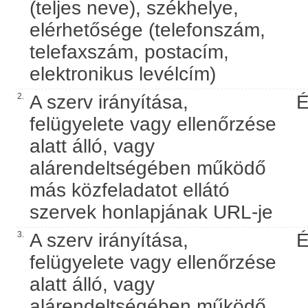
(teljes neve), székhelye,
elérhetősége (telefonszám,
telefaxszám, postacím,
elektronikus levélcím)
2.
A szerv irányítása,
É
felügyelete vagy ellenőrzése
alatt álló, vagy
alárendeltségében működő
más közfeladatot ellátó
szervek honlapjának URL-je
3.
A szerv irányítása,
É
felügyelete vagy ellenőrzése
alatt álló, vagy
alárendeltségében működő