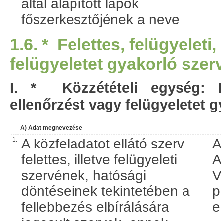
által alapított lapok
főszerkesztőjének a neve
1.6. * Felettes, felügyelet
felügyeletet gyakorló szer
I. * Közzétételi egység: Fe
ellenőrzést vagy felügyeletet g
A) Adat megnevezése
1.
A közfeladatot ellátó szerv
A
felettes, illetve felügyeleti
A
szervének, hatósági
V
döntéseinek tekintetében a
p
fellebbezés elbírálására
e