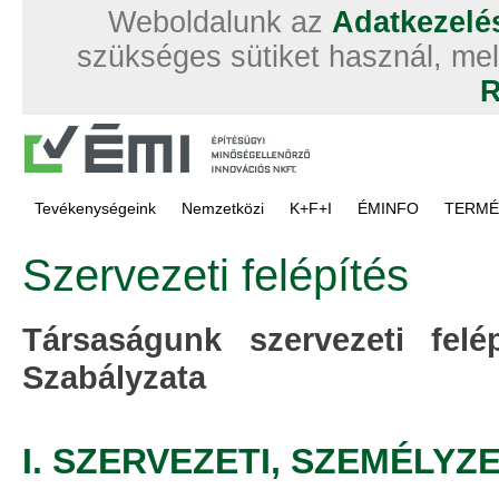
Weboldalunk az
Adatkezelés
szükséges sütiket használ, mel
R
Tevékenységeink
Nemzetközi
K+F+I
ÉMINFO
TERMÉ
Szervezeti felépítés
Társaságunk szervezeti fel
Szabályzata
I. SZERVEZETI, SZEMÉLYZ