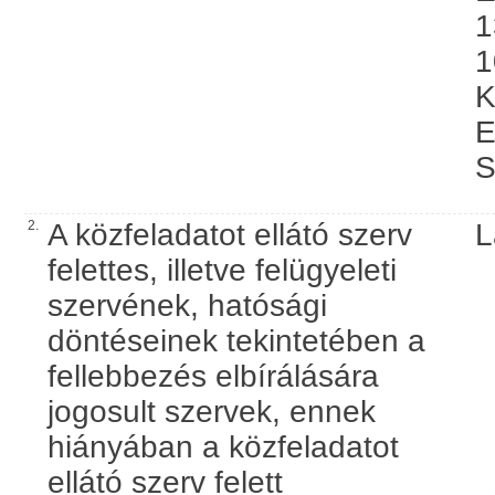
1
1
K
E
S
2.
A közfeladatot ellátó szerv
L
felettes, illetve felügyeleti
szervének, hatósági
döntéseinek tekintetében a
fellebbezés elbírálására
jogosult szervek, ennek
hiányában a közfeladatot
ellátó szerv felett