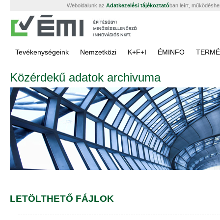
Weboldalunk az
Adatkezelési tájékoztató
ban leírt, működéshe
Tevékenységeink
Nemzetközi
K+F+I
ÉMINFO
TERMÉ
Közérdekű adatok archivuma
LETÖLTHETŐ FÁJLOK