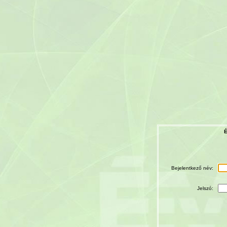
É
Bejelentkező név:
Jelszó: