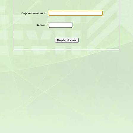
Bejelentkező név:
Jelszó: