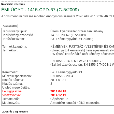
Nyomtatás
Bezárás
ÉMI ÜGYT - 1415-CPD-67-(C-5/2009)
A dokumentum olvasás módban Anonymous számára 2026.AUG.07 00:09:46 CE
Alapadatok
Tanúsítvány típus:
Üzemi Gyártásellenőrzési Tanúsítvány
Tanúsítvány azonosító
1415-CPD-67-(C-5/2009)
Tanúsított üzem:
B&H Kéménygyártó Kft. Sümeg
Termék kategória:
KÉMÉNYEK, FÜSTGÁZ - VEZETÉKEK ÉS 
Termékkör:
(Előregyártott kémények) Fém égéstermék el
EW típusú korrózióálló acél kémény-béléscsö
EN 1856-2 T400 N1 W V3 L50080 G0
(Szilárd tüzelés esetén: EN 1856-2 T400 N1
Kérelmező:
B&H Kéménygyártó Kft.
Műszaki specifikáció:
EN 1856-2:2004
Kiadás dátuma:
2011.01.31
Kiadás száma:
3
Utolsó megerősítés:
Felfüggesztve:
2011.04.18
Visszavonva:
2014.12.19
Témafelelős:
Gépészeti To.
Megjegyzés:
A megbízó jogutód nélkül megszűnt.
Ugrás a lap tetejére