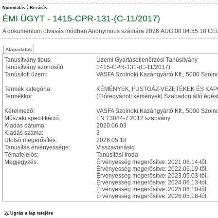
Nyomtatás
Bezárás
ÉMI ÜGYT - 1415-CPR-131-(C-11/2017)
A dokumentum olvasás módban Anonymous számára 2026.AUG.08 04:55:18 CE
Alapadatok
Tanúsítvány típus:
Üzemi Gyártásellenőrzési Tanúsítvány
Tanúsítvány azonosító
1415-CPR-131-(C-11/2017)
Tanúsított üzem:
VASFA Szolnoki Kazángyártó Kft., 5000 Szolno
Termék kategória:
KÉMÉNYEK, FÜSTGÁZ-VEZETÉKEK ÉS KA
Termékkör:
(Előregyártott kémények) Szabadon álló égé
Kérelmező:
VASFA Szolnoki Kazángyártó Kft., 5000 Szolno
Műszaki specifikáció:
EN 13084-7:2012 szabvány
Kiadás dátuma:
2020.06.03
Kiadás száma:
3
Utolsó megerősítés:
2026.05.18
Tanúsítás érvényessége:
Visszavonásig
Témafelelős:
Tanúsitási Iroda
Megjegyzés:
Érvényesség megerősítve: 2021.06.14-től.
Érvényesség megerősítve: 2022.05.19-től.
Érvényesség megerősítve: 2023.05.03-től.
Érvényesség megerősítve: 2024.06.13-tól.
Érvényesség megerősítve: 2025.06.10-től.
Érvényesség megerősítve: 2026.05.18-tól.
Ugrás a lap tetejére