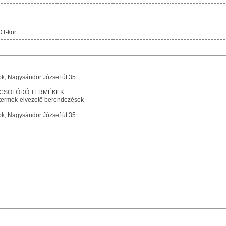
DT-kor
k, Nagysándor József út 35.
PCSOLÓDÓ TERMÉKEK
stermék-elvezető berendezések
k, Nagysándor József út 35.