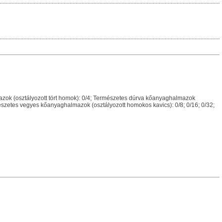
zok (osztályozott tört homok): 0/4; Természetes dúrva kőanyaghalmazok
rmészetes vegyes kőanyaghalmazok (osztályozott homokos kavics): 0/8; 0/16; 0/32;