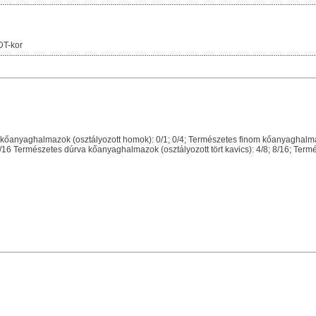
DT-kor
őanyaghalmazok (osztályozott homok): 0/1; 0/4; Természetes finom kőanyaghalma
2; 4/16 Természetes dúrva kőanyaghalmazok (osztályozott tört kavics): 4/8; 8/16; Te