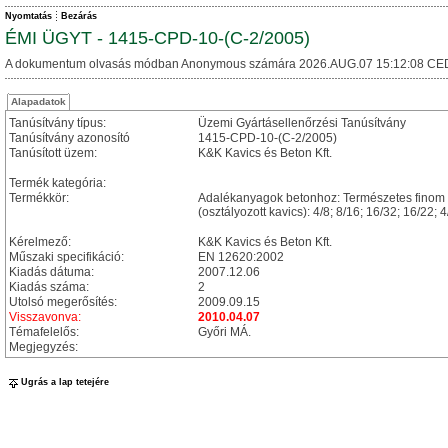
Nyomtatás
Bezárás
ÉMI ÜGYT - 1415-CPD-10-(C-2/2005)
A dokumentum olvasás módban Anonymous számára 2026.AUG.07 15:12:08 CE
Alapadatok
Tanúsítvány típus:
Üzemi Gyártásellenőrzési Tanúsítvány
Tanúsítvány azonosító
1415-CPD-10-(C-2/2005)
Tanúsított üzem:
K&K Kavics és Beton Kft.
Termék kategória:
Termékkör:
Adalékanyagok betonhoz: Természetes finom k
(osztályozott kavics): 4/8; 8/16; 16/32; 16/2
Kérelmező:
K&K Kavics és Beton Kft.
Műszaki specifikáció:
EN 12620:2002
Kiadás dátuma:
2007.12.06
Kiadás száma:
2
Utolsó megerősítés:
2009.09.15
Visszavonva:
2010.04.07
Témafelelős:
Győri MÁ.
Megjegyzés:
Ugrás a lap tetejére