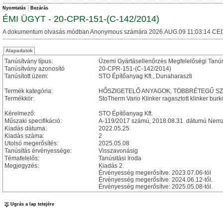
Nyomtatás
Bezárás
ÉMI ÜGYT - 20-CPR-151-(C-142/2014)
A dokumentum olvasás módban Anonymous számára 2026.AUG.09 11:03:14 CED
Alapadatok
Tanúsítvány típus:
Üzemi Gyártásellenőrzés Megfelelőségi Tanú
Tanúsítvány azonosító
20-CPR-151-(C-142/2014)
Tanúsított üzem:
STO Építőanyag Kft., Dunaharaszti
Termék kategória:
HŐSZIGETELŐ ANYAGOK, TÖBBRÉTEGŰ S
Termékkör:
StoTherm Vario Klinker ragasztott klinker bur
Kérelmező:
STO Építőanyag Kft.
Műszaki specifikáció:
A-119/2017 számú, 2018.08.31. dátumú Nemze
Kiadás dátuma:
2022.05.25
Kiadás száma:
2
Utolsó megerősítés:
2025.05.08
Tanúsítás érvényessége:
Visszavonásig
Témafelelős:
Tanúsitási Iroda
Megjegyzés:
Kiadás 2.
Érvényesség megerősítve: 2023.07.06-tól
Érvényesség megerősítve: 2024.06.12-től.
Érvényesség megerősítve: 2025.05.08-tól.
Ugrás a lap tetejére