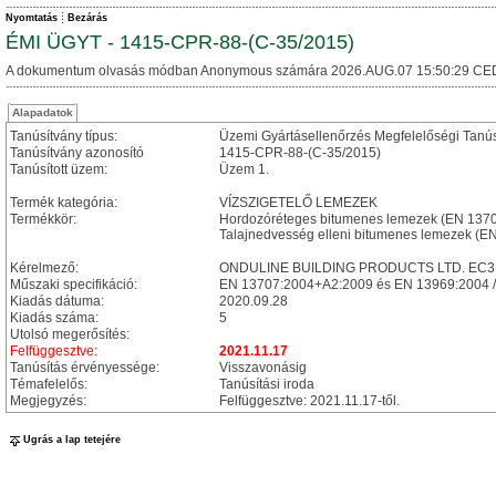
Nyomtatás
Bezárás
ÉMI ÜGYT - 1415-CPR-88-(C-35/2015)
A dokumentum olvasás módban Anonymous számára 2026.AUG.07 15:50:29 CE
Alapadatok
Tanúsítvány típus:
Üzemi Gyártásellenőrzés Megfelelőségi Tanú
Tanúsítvány azonosító
1415-CPR-88-(C-35/2015)
Tanúsított üzem:
Üzem 1.
Termék kategória:
VÍZSZIGETELŐ LEMEZEK
Termékkör:
Hordozóréteges bitumenes lemezek (EN 137
Talajnedvesség elleni bitumenes lemezek (E
Kérelmező:
ONDULINE BUILDING PRODUCTS LTD. EC3N 2E
Műszaki specifikáció:
EN 13707:2004+A2:2009 és EN 13969:2004 
Kiadás dátuma:
2020.09.28
Kiadás száma:
5
Utolsó megerősítés:
Felfüggesztve:
2021.11.17
Tanúsítás érvényessége:
Visszavonásig
Témafelelős:
Tanúsítási iroda
Megjegyzés:
Felfüggesztve: 2021.11.17-től.
Ugrás a lap tetejére